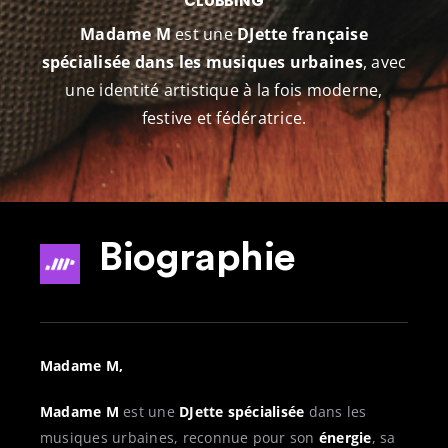
CLUBBING
Madame M
est une
DJette française
spécialisée dans les musiques urbaines
, avec
une identité artistique à la fois moderne,
festive et fédératrice.
Biographie
Madame M,
Madame M
est une
DJette spécialisée
dans les
musiques urbaines, reconnue pour son
énergie
, sa