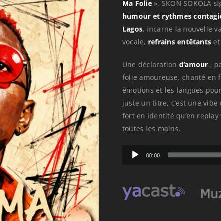
Ma Folie
», SKON SOKOLA sig
humour et rythmes contagi
Lagos
, incarne la nouvelle v
vocale,
refrains entêtants
e
Une déclaration
d’amour
, p
folie amoureuse, chanté en 
émotions et les langues pour
juste un titre, c’est une vib
fort en identité qu’en replay
toutes les mains.
Lecteur
00:00
audio