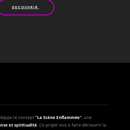
ou
DECOUVRIR
diminuer
le
volume.
veloppe le concept
“La Scène Enflammée”
, une
se et spiritualité
. Ce projet vise à faire découvrir la