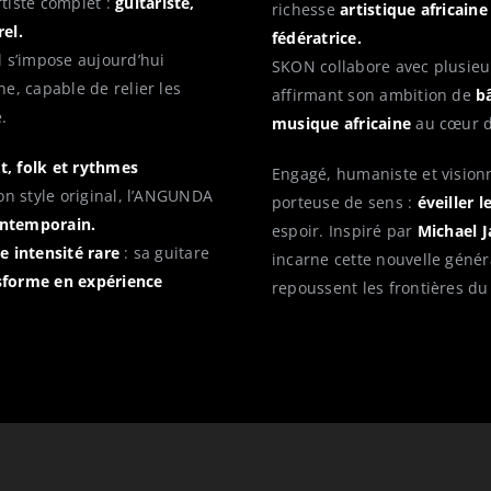
tiste complet :
guitariste,
richesse
artistique africaine
el.
fédératrice.
il s’impose aujourd’hui
SKON collabore avec plusieur
e, capable de relier les
affirmant son ambition de
bâ
.
musique africaine
au cœur d
t, folk et rythmes
Engagé, humaniste et visio
son style original, l’ANGUNDA
porteuse de sens :
éveiller 
ontemporain.
espoir. Inspiré par
Michael J
e intensité rare
: sa guitare
incarne cette nouvelle génér
sforme en expérience
repoussent les frontières du