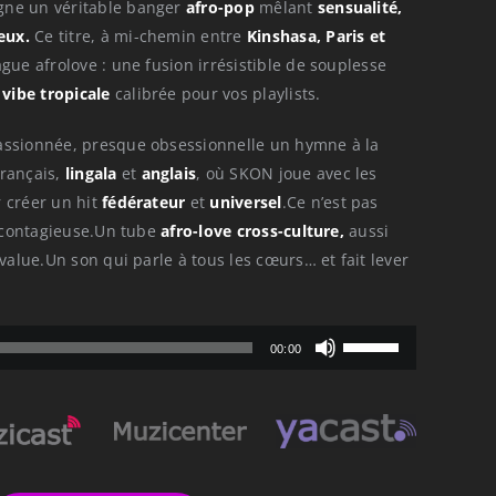
ne un véritable banger
afro-pop
mêlant
sensualité,
eux.
Ce titre, à mi-chemin entre
Kinshasa, Paris et
ague afrolove : une fusion irrésistible de souplesse
t
vibe tropicale
calibrée pour vos playlists.
assionnée, presque obsessionnelle un hymne à la
français,
lingala
et
anglais
, où SKON joue avec les
 créer un hit
fédérateur
et
universel
.Ce n’est pas
e contagieuse.Un tube
afro-love cross-culture,
aussi
 value.Un son qui parle à tous les cœurs… et fait lever
Utilisez
00:00
les
flèches
haut/bas
pour
augmenter