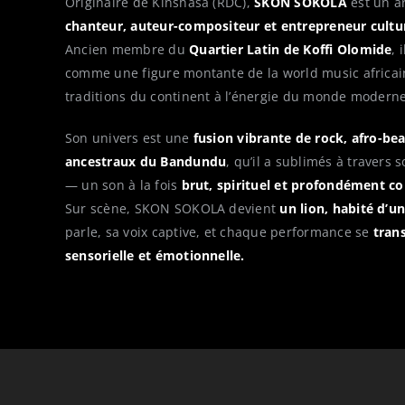
Originaire de Kinshasa (RDC),
SKON SOKOLA
est un ar
chanteur, auteur-compositeur et entrepreneur cultur
Ancien membre du
Quartier Latin de Koffi Olomide
, 
comme une figure montante de la world music africain
traditions du continent à l’énergie du monde moderne
Son univers est une
fusion vibrante de rock, afro-bea
ancestraux du Bandundu
, qu’il a sublimés à travers 
— un son à la fois
brut, spirituel et profondément c
Sur scène, SKON SOKOLA devient
un lion, habité d’un
parle, sa voix captive, et chaque performance se
tran
sensorielle et émotionnelle.