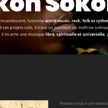
kon Soko
it incandescent, fusionne
world music, rock, folk et ryth
à ses projets solo, il trace un parcours où maîtrise scéniq
, il incarne une musique
libre, spirituelle et universelle,
p
Préparez-vous à une explos