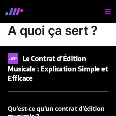
Skip
to
Tog
content
Nav
NEWS
A quoi ça sert ?
MUSIQUE
COMPILATIONS
CLIPS
Le Contrat d’Édition
PLAYLISTS
Musicale : Explication Simple et
Efficace
ARTISTES
STUDIO
SERVICES
Qu’est-ce qu’un contrat d’édition
SUBMISSION
musicale ?