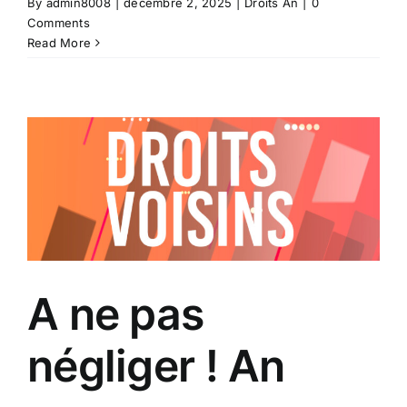
By
admin8008
|
décembre 2, 2025
|
Droits An
|
0
Comments
Read More
A ne pas
négliger ! An