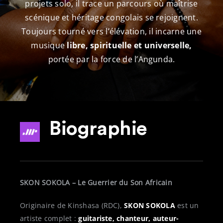
projets solo, il trace un parcours où maîtrise
scénique et héritage congolais se rejoignent.
Toujours tourné vers l’élévation, il incarne une
musique
libre, spirituelle et universelle,
portée par la force de l’Angunda.
Biographie
SKON SOKOLA – Le Guerrier du Son Africain
Originaire de Kinshasa (RDC),
SKON SOKOLA
est un
artiste complet :
guitariste, chanteur, auteur-