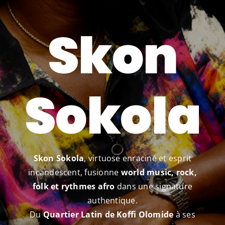
SHOP
Skon
?
Sokola
Skon Sokola
, virtuose enraciné et esprit
incandescent, fusionne
world music, rock,
folk et rythmes afro
dans une signature
authentique.
Du
Quartier Latin de Koffi Olomide
à ses